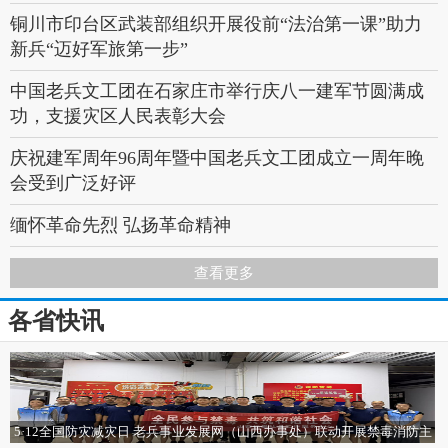
聘会即将启幕，诚邀
英才共筑就业新桥梁
铜川市印台区武装部组织开展役前“法治第一课”助力
铁甲熔炉中的青春印记——装甲兵工程学院生活回忆
新兵“迈好军旅第一步”
中国老兵文工团在石家庄市举行庆八一建军节圆满成
功，支援灾区人民表彰大会
庆祝建军周年96周年暨中国老兵文工团成立一周年晚
会受到广泛好评
缅怀革命先烈 弘扬革命精神
“忆革命先烈，走红色之旅” ——山西夏县卫体党工委
查看更多
组织开展庆“七一”系列活动
各省快讯
陕西大荔县沙苑抗战老兵故事会隆重召开
2023首届红色文化春晚颁奖仪式在敦化拉开帷幕
陕西黄陵县公安局三个年活动 发挥“交所合一”优势 扎
5·12全国防灾减灾日 老兵事业发展网（山西办事处）联动开展禁毒消防主
实开展辖区农村道路交通环境整治