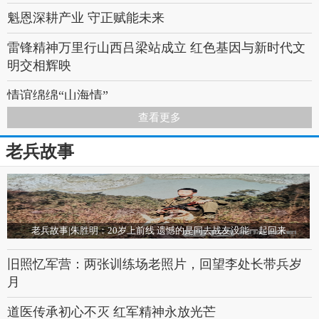
魁恩深耕产业 守正赋能未来
雷锋精神万里行山西吕梁站成立 红色基因与新时代文
明交相辉映
情谊绵绵“山海情”
查看更多
山西隆重举办军休人员书画摄影展，翰墨丹青致敬抗
战胜利80周年
老兵故事
小小艾草架起关爱老兵的桥梁——奋进中的南阳市宛
北艾草制品有限公司
山重水复疑无路 轻舟已过万重山——暨轻舟石化（山
老兵故事|朱胜明：20岁上前线 遗憾的是同去战友没能一起回来
东）有限公司
旧照忆军营：两张训练场老照片，回望李处长带兵岁
红色头条：“全民国防教育研讨会”暨“全民国防教育新
月
长征启动仪式”在京举行
道医传承初心不灭 红军精神永放光芒
中国军创事业发展集团吉林办事处成立