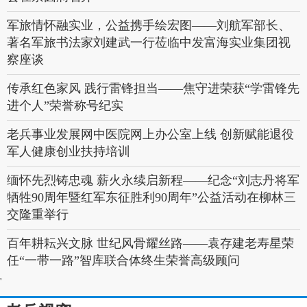
军旅情怀融实业，公益携手绘宏图——刘航军部长、
著名军旅书法家刘建武一行莅临中发富海实业集团视
察座谈
传承红色家风 践行雷锋担当——焦守进荣获“学雷锋先
进个人”荣誉称号纪实
老兵事业发展网中医院网上办公室上线 创新赋能退役
军人健康创业扶持培训
缅怀先烈铸忠魂 薪火永续启新程——纪念“刘志丹将军
牺牲90周年暨红军东征胜利90周年”公益活动在柳林三
交隆重举行
百年耕耘兴文脉 世纪风骨耀丝路——袁存建老寿星荣
任“一带一路”智库联合体终生荣誉高级顾问
'