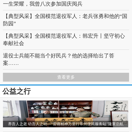
解放军报评论员：始终坚持人民至上
一生荣耀，我曾八次参加国庆阅兵
军地时评丨乡村添活力 军民同受益
【典型风采】全国模范退役军人：老兵张勇和他的“国
防园”
陕西西安 灞桥区洪庆军民融合产业园项目 惠民政策暖
人心
【典型风采】全国模范退役军人：韩宏升丨坚守初心
奉献社会
河南军民融合共发展 双拥花开谱新篇
退役士兵能不能当个好民兵？他的选择给出了答
案……
全军先进干休所、先进离退休干部、先进老干部工作
查看更多
者光荣榜
公益之行
再穿“老军装”，耄耋老兵得偿所愿
【典型风采】英雄本色：96岁老兵忆惨烈战斗，战友
双腿被炸没，脑袋被削去半个……
养吾人之老 幼吾人之幼—“雷锋精神万里行常州便民服务站”隆重启航
寻访英雄·融媒体报道丨盛光与萤火：走近百岁老兵陈