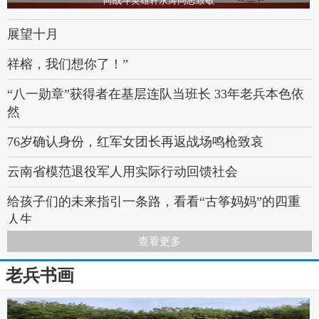
向战斗英雄轩永涛同志致敬
展望十月
祥榕，我们想你了！”
“八一勋章”获得者在基层连队当班长 33年老兵本色依
然
76岁确认身份，红军女团长再返战场鸣枪致哀
云南省模范退役军人用实际行动回馈社会
给孩子们的未来指引一条路，看看“古筝妈妈”的四重
人生
查看更多
【典型风采】寻访英雄丨93岁老兵：“我算什么英雄，
倒下的那些战友才是真正的英雄！”
老兵书画
老英雄张富清：我要一辈子不忘初心！