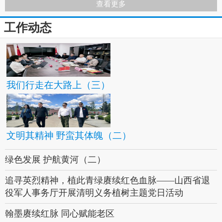
查看更多
83岁退伍老兵王艾甫：27年送200名烈士“回家”
工作动态
我们行走在大路上（三）
文明其精神 野蛮其体魄（二）
绿色发展 护航黄河（二）
追寻英烈精神，植此青绿赓续红色血脉——山西省退
役军人事务厅开展清明义务植树主题党日活动
翰墨赓续红脉 同心赋能老区