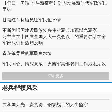
【每日一习话·奋斗新征程】巩固发展新时代军政军民
发扬历史主动精神，以只争朝夕状态建功强军事业
团结
《 风 雨 百 年 》——党的辉煌盛赞
甘塔红军标语见证军民鱼水情
百年党史 | 中国革命从这里转折
不断为强国建设民族复兴伟业添砖加瓦增光添彩——
习主席在十四届全国人大一次会议上的重要讲话在全
淮 海 车 轮
军部队引起热烈反响
忠骨英魂写丹青——方志敏烈士颂
青花碗背后的军民鱼水情
军民同心、情深意浓！火箭军某部双拥工作落地见效
爱我人民爱我军:推动新时代双拥工作迈上新台阶、开
查看更多
创新局面
老兵楷模风采
延安双拥运动80周年丨谱写军政军民团结奋斗新篇章
强军论坛丨民主生活会重在解决问题
共和国荣光｜麦贤得：钢铁战士的人生坚守