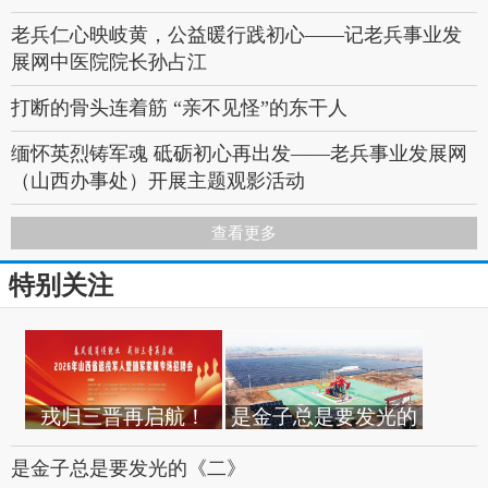
老兵仁心映岐黄，公益暖行践初心——记老兵事业发
艺术永恒 军魂不朽——老兵事业发展网河北省艺术团
展网中医院院长孙占江
启动仪式
打断的骨头连着筋 “亲不见怪”的东干人
缅怀英烈铸军魂 砥砺初心再出发——老兵事业发展网
（山西办事处）开展主题观影活动
一心为民的“兵支书”
查看更多
“柿柿如意” 的古频阳“ 旧貌换新颜”
特别关注
“小红椒”让村民过上“火日子”
心中永远的丰碑——怀念我的新四军父亲
难忘从军那三年
戎归三晋再启航！
是金子总是要发光的
2026年山西省退役军
《三》
铁甲神医亦师友——记坦克三连技术尖兵李云岗的“硬
人暨随军家属专场招
是金子总是要发光的《二》
功”与“温情”