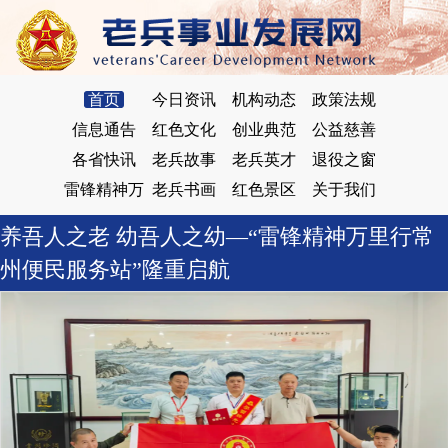
首页
今日资讯
机构动态
政策法规
信息通告
红色文化
创业典范
公益慈善
各省快讯
老兵故事
老兵英才
退役之窗
雷锋精神万
老兵书画
红色景区
关于我们
里行
养吾人之老 幼吾人之幼—“雷锋精神万里行常
州便民服务站”隆重启航