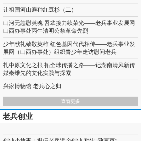
题宣传活动
让祖国河山遍种红豆杉（二）
青山绿水 看中国
山河无恙慰英魂 吾辈接力续荣光——老兵事业发展网
英雄之光丨勿忘 勿念
山西办事处丙午清明公祭革命先烈
上海执勤武警吸引中外游客合影 站姿笔挺 小男孩敬礼
少年献礼致敬英雄 红色基因代代相传——老兵事业发
获暖心回礼
展网（山西办事处）组织青少年走访慰问老兵
扎中原文化之根 拓全球传播之路——记湖南清风新传
媒秦维先的文化实践与探索
兴家博物馆 老兵心之归
河东探宝•老兵驿站——爱心人士重阳节探望慰问老年
查看更多
人
老兵创业
山西红旗西街社区举办“金秋敬老，情满重阳”文艺汇
演，雷锋精神在志愿服务中熠熠生辉
创业小故事：退伍老兵返乡创业 种出“致富菜”