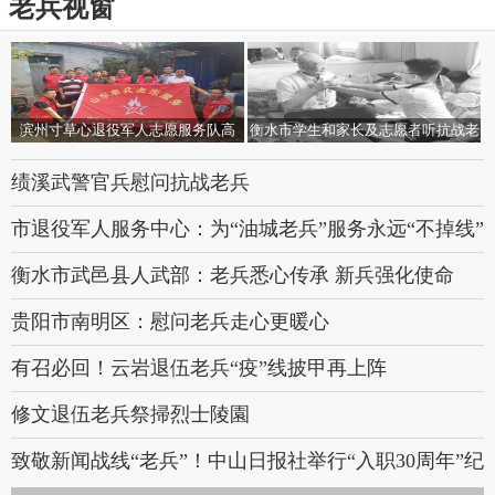
老兵视窗
滨州寸草心退役军人志愿服务队高
衡水市学生和家长及志愿者听抗战老
举“山东老兵”旗帜贡献自身力量
兵讲故事探寻红色记忆
绩溪武警官兵慰问抗战老兵
市退役军人服务中心：为“油城老兵”服务永远“不掉线”
衡水市武邑县人武部：老兵悉心传承 新兵强化使命
贵阳市南明区：慰问老兵走心更暖心
有召必回！云岩退伍老兵“疫”线披甲再上阵
修文退伍老兵祭掃烈士陵園
致敬新闻战线“老兵”！中山日报社举行“入职30周年”纪
念章颁发仪式