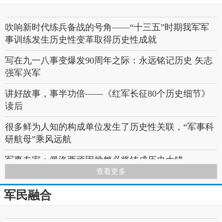
墨香抒情怀！深圳福田沙头街道退役军人创作百幅书
画作品礼赞百年征程
吹响新时代练兵备战的号角——“十三五”时期我军军
退伍老兵的画，让人沉醉
事训练发生历史性变革取得历史性成就
十二师“弘扬老兵精神 致敬沙海老兵”书画作品展播
写在九一八事变爆发90周年之际：永远铭记历史 矢志
4.0，整挺好！
强军兴军
庆〝八一老兵书〞画展在平凉市工人文化宫开展
讲好故事，事半功倍——《红军长征80个历史细节》
读后
老兵绘画作品10幅，退役不褪色，情怀深深兵味浓
很多鲜为人知的构成单位发生了历史性关联，“军事科
“致敬军魂”书画展：看老兵与将军的笔下峥嵘
研航母”乘风远航
军事专家：佩洛西顽固挑衅必将铸成历史大错
查看更多
永不褪色的旗帜
军民融合
国际军事比赛2022丨中国创“苏沃洛夫突击”接力赛历
史最好战绩