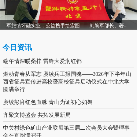
军旅情怀融实业，公益携手绘宏图——刘航军部长、著...
今日资讯
端午情深暖桑梓 雷锋大爱润红都
燃动青春从军志 赓续兵工报国魂——2026年下半年山
西省征兵宣传进高校暨高校征兵启动仪式在中北大学
圆满举行
赓续彭湃红色血脉 青山为证初心如磐
齐聚文博盛会 共拓发展新局
中关村绿色矿山产业联盟第三届二次会员大会暨理事
会在京圆满召开