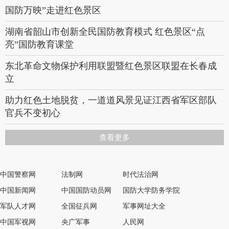
国防万映”走进红色景区
倡导慈善精神 弘扬慈善文化
湖南省韶山市创新全民国防教育模式 红色景区“点
中国社会组织促进会、青山慈善基金会举办公益慈善
亮”国防教育课堂
组织能力建设培训班
东北革命文物保护利用联盟暨红色景区联盟在长春成
立
助力红色土地脱贫，一道道风景见证江西省军区部队
官兵不变初心
贵州省“一线五产业”探索实践，让红色景区释放双拥
查看更多
效能
北部战区空军传承红色基因精品课丰富教学互动场景
中国警察网
法制网
时代法治网
陕甘宁革命老区振兴观察:红底色·绿生态·好光景
中国新闻网
中国国防动员网
国防大学防务学院
军队人才网
全国征兵网
军事网址大全
奋进新征程 建功新时代·老区新貌｜红底色·绿生态·
中国军视网
央广军事
人民网
好光景——陕甘宁革命老区振兴观察