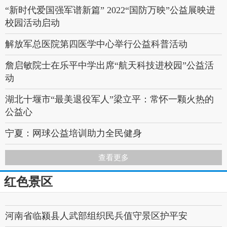
训杨
“新时代爱国强军谱新篇” 2022“国防万映”公益展映进
校园活动启动
中国退役军人丨谢彬蓉：绽放在大凉山上的军中绿花
解放军总医院第四医学中心举行公益科普活动
詹启敏院士在乐平中学出席“航天科技进校园”公益活
动
湖北十堰市“最美退役军人”梁立平：常怀一颗火热的
公益心
宁夏：网球公益培训助力全民健身
做公益、带军训、忙科研……看看军校学员的暑期收
查看更多
获了什么
红色景区
退役军人贾进杰：投身公益事业20余年，扎根在梦开
始的地方
河南省临颍县人武部组织民兵值守景区护平安
一位老兵的公益情怀