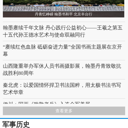
硬核！英雄老兵开飞机赴武汉，只为这件事
军地领导拜访“共和国勋章”获得者张富清
丹青忆峥嵘 翰墨书和平 北京丰台行
八旬老兵捐出3万为儿子买房钱：想先把国家困难渡
翰墨赓续千年文脉 丹心践行公益初心——王羲之第五
过，再解决自己生活上的问题
十五代孙王德水艺术与使命双融同行
“赓续红色血脉 砥砺奋进力量”全国书画主题展在京开
幕
山西隆重举办军休人员书画摄影展，翰墨丹青致敬抗
战胜利80周年
秦北虎：以爱国情怀捍卫书法国粹，用太极书法书写
艺术华章
伊川：国画《致敬老兵》入选全军美展
查看更多
九旬抗美援朝老兵60幅书画作品抒发爱党爱国情
军事历史