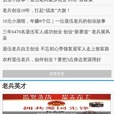
山西省退役军人事务厅趣味运动会成功举办 “竞”展风
采“趣”享欢乐
老兵创业18年，扛起“战友”大旗！
山西省军队离退休人员扑克（双升）比赛成功举办
10元小酒馆，年赚8个亿｜一位退伍老兵的创业故事
“牌”逢对手展风采 “牌”解忧乐暖人心
三年6470名退伍军人成功创业 创业“新赛道” 老兵展风
运城市退役军人事务局深入垣曲县柳庄村走访调研 为
采
乡村振兴注入“老兵”力量
退伍老兵自主创业 不忘初心带领复退军人走上致富路
万荣县水利局：闻“汛”而动 筑牢防汛“安全堤”
农村退伍老兵，如何创业？要把3点身边资源用好
一开一合谓之“道”
硬骨头老兵 走出创业新境界
查看更多
老兵故事丨全国模范退役军人张国全：与270名退役军
老兵英才
人闯出一条创业路
南海老兵创业故事 | 赵良波：吃得苦中苦，闯出新天地